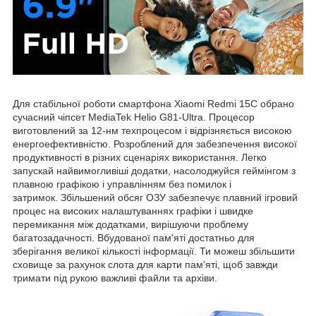
Для стабільної роботи смартфона Xiaomi Redmi 15C обрано
сучасний чіпсет MediaTek Helio G81-Ultra. Процесор
виготовлений за 12-нм техпроцесом і відрізняється високою
енергоефективністю. Розроблений для забезпечення високої
продуктивності в різних сценаріях використання. Легко
запускай найвимогливіші додатки, насолоджуйся геймінгом з
плавною графікою і управлінням без помилок і
затримок. Збільшений обсяг ОЗУ забезпечує плавний ігровий
процес на високих налаштуваннях графіки і швидке
перемикання між додатками, вирішуючи проблему
багатозадачності. Вбудованої пам'яті достатньо для
зберігання великої кількості інформації. Ти можеш збільшити
сховище за рахунок слота для карти пам'яті, щоб завжди
тримати під рукою важливі файли та архіви.