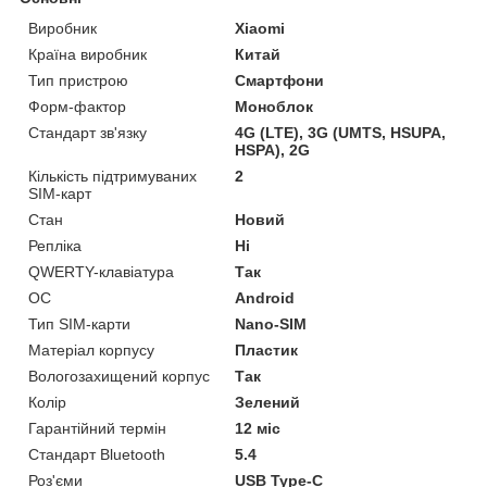
Виробник
Xiaomi
Країна виробник
Китай
Тип пристрою
Смартфони
Форм-фактор
Моноблок
Стандарт зв'язку
4G (LTE), 3G (UMTS, HSUPA,
HSPA), 2G
Кількість підтримуваних
2
SIM-карт
Стан
Новий
Репліка
Ні
QWERTY-клавіатура
Так
ОС
Android
Тип SIM-карти
Nano-SIM
Матеріал корпусу
Пластик
Вологозахищений корпус
Так
Колір
Зелений
Гарантійний термін
12 міс
Стандарт Bluetooth
5.4
Роз'єми
USB Type-C