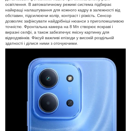
освітлення. В автоматичному режимі система підбирає
найкращі налаштування для кожного кадру в залежності від
обставин, підсилюючи колір, контраст і різкість. Сенсор
дозволяє зафіксувати найдрібніші нюанси з приголомшливою
точністю. Фронтальна камера на 8 Мп створює яскраві і
виразні селфі, а також забезпечує якісну картинку для
відеодзвінків. Фіксуй важливі епізоди у високій роздільній
здатності і ділися ними з оточуючими.