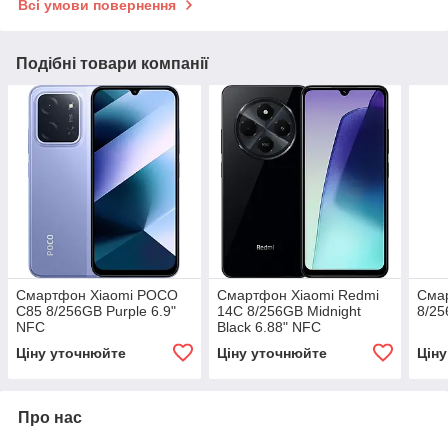
Всі умови повернення
Подібні товари компанії
Смартфон Xiaomi POCO
Смартфон Xiaomi Redmi
Смар
C85 8/256GB Purple 6.9"
14C 8/256GB Midnight
8/25
NFC
Black 6.88" NFC
Ціну уточнюйте
Ціну уточнюйте
Цін
Про нас