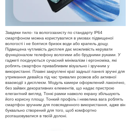
Завдяки пило- та вологозахисту по стандарту IP64
смартфоном можна користуватися в умовах підвищеної
вологості і не боятися бризок води або крапель дощу.
Підвищена чутливість дисплея дає можливість керувати
функціоналом телефону вологими або брудними руками. У
гаджеті поєднуються сучасний мінімалізм і ергономіка, які
роблять смартфон привабливим візуально і зручним у
використанні. Плавні закруглені краї задньої панелі зручні для
утримання девайса під час тривалих розмов або активної
взаємодії з дисплеєм. Модуль камери оформлений лаконічно,
без зайвих декоративних елементів, що надає пристрою
елегантний вигляд. Тонкі рамки навколо екрану збільшують
його корисну площу. Тонкий профіль і невелика вага роблять
смартфон зручним для повсякденного використання, адже він
буквально створений для того, щоб комфортно
розташовуватися в твоїй долоні.