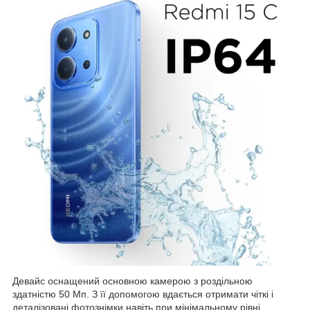
Девайс оснащений основною камерою з роздільною
здатністю 50 Мп. З її допомогою вдається отримати чіткі і
деталізовані фотознімки навіть при мінімальному рівні