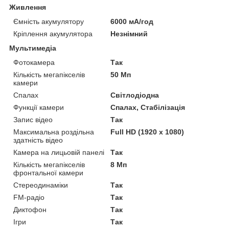
Живлення
Ємність акумулятору
6000 мА/год
Кріплення акумулятора
Незнімний
Мультимедіа
Фотокамера
Так
Кількість мегапікселів
50 Мп
камери
Спалах
Світлодіодна
Функції камери
Спалах, Стабілізація
Запис відео
Так
Максимальна роздільна
Full HD (1920 x 1080)
здатність відео
Камера на лицьовій панелі
Так
Кількість мегапікселів
8 Мп
фронтальної камери
Стереодинаміки
Так
FM-радіо
Так
Диктофон
Так
Ігри
Так