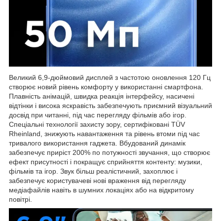
Великий 6,9-дюймовий дисплей з частотою оновлення 120 Гц
створює новий рівень комфорту у використанні смартфона.
Плавність анімацій, швидка реакція інтерфейсу, насичені
відтінки і висока яскравість забезпечують приємний візуальний
досвід при читанні, під час перегляду фільмів або ігор.
Спеціальні технології захисту зору, сертифіковані TÜV
Rheinland, знижують навантаження та рівень втоми під час
тривалого використання гаджета. Вбудований динамік
забезпечує приріст 200% по потужності звучання, що створює
ефект присутності і покращує сприйняття контенту: музики,
фільмів та ігор. Звук більш реалістичний, захоплює і
забезпечує користувачеві нові враження від перегляду
медіафайлів навіть в шумних локаціях або на відкритому
повітрі.