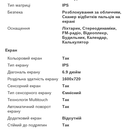
Тип матриці
IPS
Безпека
Розблокування за обличчям,
Сканер відбитків пальців на
екрані
Оснащення
Ліхтарик, Стереодинаміки,
FM-радіо, Відеоплеєр,
Будильник, Календар,
Калькулятор
Екран
Кольоровий екран
Так
Тип екрану
IPS
Діагональ екрану
6.9 дюйм
Роздільна здатність екрану
1600x720
Сенсорний екран
Так
Тип сенсорного екрану
Ємнісний
Технологія Multitouch
Так
Автоматичний поворот
Так
екрану
Додатковий екран
Відсутній
Стійкий до подряпин
Так