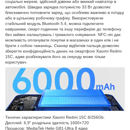
соціальні мережі, здійснюй дзвінки або вмикай навігатор в
автомобілі. Швидка зарядка потужністю 33 Вт дозволяє
блискавично поповнити заряд, що особливо важливо в поїздці
або в щільному робочому графіку. Використовуючи
стабільний модуль Bluetooth 5.4, можна підключити
навушники, смарт-годинник та іншу периферію до телефону
без зайвих налаштувань і тривалого очікування. NFC-чіп дає
можливість оплачувати покупки в магазинах в один клік і не
брати з собою гаманець. Сканер відбитків пальців дозволяє
зберегти конфіденційність даних на смартфоні Xiaomi Redmi
15C, адже розблокувати його за секунду може тільки
користувач.
Технічні характеристики Xiaomi Redmi 15C 8/256Gb:
Дисплей: 6,9" роздільна здатність 1600×720
Процесор: MediaTek Helio G81-Ultra 8 ядер