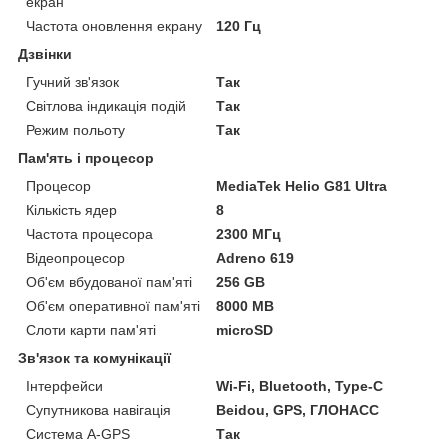
екран
Частота оновлення екрану
120 Гц
Дзвінки
Гучний зв'язок
Так
Світлова індикація подій
Так
Режим польоту
Так
Пам'ять і процесор
Процесор
MediaTek Helio G81 Ultra
Кількість ядер
8
Частота процесора
2300 МГц
Відеопроцесор
Adreno 619
Об'єм вбудованої пам'яті
256 GB
Об'єм оперативної пам'яті
8000 MB
Слоти карти пам'яті
microSD
Зв'язок та комунікації
Інтерфейси
Wi-Fi, Bluetooth, Type-C
Супутникова навігація
Beidou, GPS, ГЛОНАСС
Система A-GPS
Так