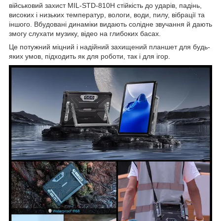
військовий захист MIL-STD-810H стійкість до ударів, падінь,
високих і низьких температур, вологи, води, пилу, вібрації та
іншого. Вбудовані динаміки видають солідне звучання й дають
змогу слухати музику, відео на глибоких басах.
Це потужний міцний і надійний захищений планшет для будь-
яких умов, підходить як для роботи, так і для ігор.