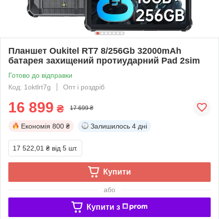
Планшет Oukitel RT7 8/256Gb 32000mAh
батарея захищений протиударний Pad 2sim
Готово до відправки
Код: 1oktlrt7g
Опт і роздріб
16 899
₴
17 699 ₴
Економія
800 ₴
Залишилось
4 дні
17 522,01 ₴
від 5 шт.
Купити
або
Купити з