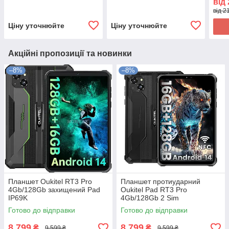
від
від 2
Ціну уточнюйте
Ціну уточнюйте
Акційні пропозиції та новинки
–8%
–8%
Планшет Oukitel RT3 Pro
Планшет протиударний
4Gb/128Gb захищений Pad
Oukitel Pad RT3 Pro
IP69K
4Gb/128Gb 2 Sim
водонепроникний IP69K
Готово до відправки
Готово до відправки
8 799
8 799
₴
₴
9 599 ₴
9 599 ₴