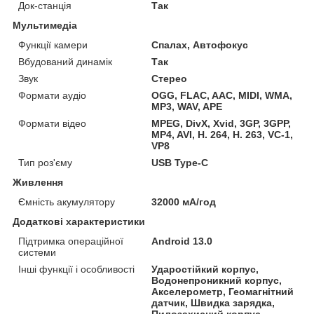
Док-станція
Так
Мультимедіа
Функції камери
Спалах, Автофокус
Вбудований динамік
Так
Звук
Стерео
Формати аудіо
OGG, FLAC, AAC, MIDI, WMA,
MP3, WAV, APE
Формати відео
MPEG, DivX, Xvid, 3GP, 3GPP,
MP4, AVI, H. 264, H. 263, VC-1,
VP8
Тип роз'єму
USB Type-C
Живлення
Ємність акумулятору
32000 мА/год
Додаткові характеристики
Підтримка операційної
Android 13.0
системи
Інші функції і особливості
Ударостійкий корпус,
Водонепроникний корпус,
Акселерометр, Геомагнітний
датчик, Швидка зарядка,