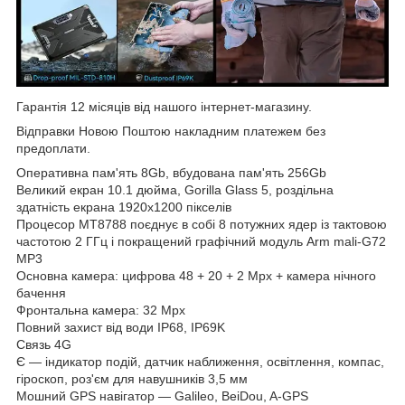
Гарантія 12 місяців від нашого інтернет-магазину.
Відправки Новою Поштою накладним платежем без
предоплати.
Оперативна пам'ять 8Gb, вбудована пам'ять 256Gb
Великий екран 10.1 дюйма, Gorilla Glass 5, роздільна
здатність екрана 1920x1200 пікселів
Процесор МТ8788 поєднує в собі 8 потужних ядер із тактовою
частотою 2 ГГц і покращений графічний модуль Arm mali-G72
MP3
Основна
камера: цифрова 48 + 20 + 2 Mpх + камера нічного
бачення
Фронтальна камера: 32 Mpx
Повний захист від води IP68, IP69K
Cвязь 4G
Є — індикатор подій, датчик наближення, освітлення, компас,
гіроскоп, роз'єм для навушників 3,5 мм
Мошний GPS навігатор — Galileo, BeiDou, A-GPS