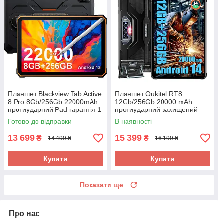
Планшет Blackview Tab Active
Планшет Oukitel RT8
8 Pro 8Gb/256Gb 22000mAh
12Gb/256Gb 20000 mAh
протиударний Pad гарантія 1
протиударний захищений
рік
Pad
Готово до відправки
В наявності
13 699
15 399
₴
₴
14 499 ₴
16 199 ₴
Купити
Купити
Показати ще
Про нас