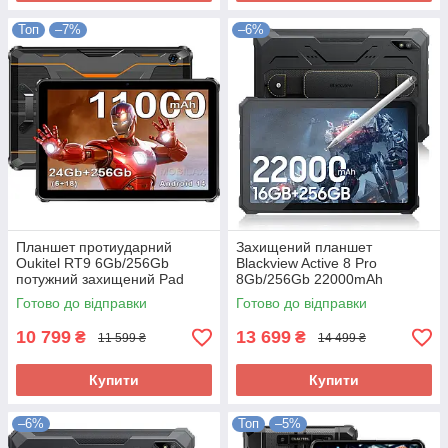
Топ
–7%
–6%
Планшет протиударний
Захищений планшет
Oukitel RT9 6Gb/256Gb
Blackview Active 8 Pro
потужний захищений Pad
8Gb/256Gb 22000mAh
батарея 5G Pad 2 Sim
Готово до відправки
Готово до відправки
10 799
13 699
₴
₴
11 599 ₴
14 499 ₴
Купити
Купити
–6%
Топ
–5%