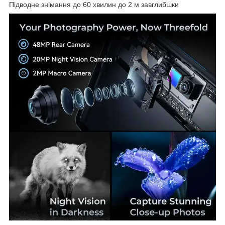
Підводне знімання до 60 хвилин до 2 м завглибшки