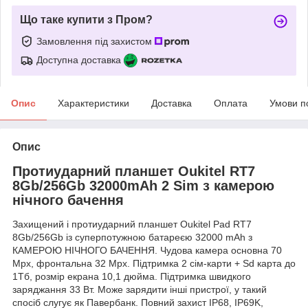
Що таке купити з Пром?
Замовлення під захистом
Доступна доставка
Опис
Характеристики
Доставка
Оплата
Умови п
Опис
Протиударний планшет Oukitel RT7
8Gb/256Gb 32000mAh 2 Sim з камерою
нічного бачення
Захищений і протиударний планшет Oukitel Pad RT7
8Gb/256Gb із суперпотужною батареєю 32000 mAh з
КАМЕРОЮ НІЧНОГО БАЧЕННЯ. Чудова камера основна 70
Mpx, фронтальна 32 Mpx. Підтримка 2 сім-карти + Sd карта до
1Тб, розмір екрана 10,1 дюйма. Підтримка швидкого
заряджання 33 Вт. Може зарядити інші пристрої, у такий
спосіб слугує як Павербанк. Повний захист IP68, IP69K,