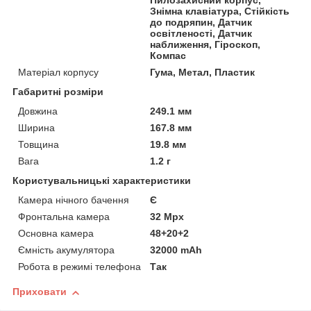
Пилозахисний корпус,
Знімна клавіатура, Стійкість
до подряпин, Датчик
освітленості, Датчик
наближення, Гіроскоп,
Компас
Матеріал корпусу
Гума, Метал, Пластик
Габаритні розміри
Довжина
249.1 мм
Ширина
167.8 мм
Товщина
19.8 мм
Вага
1.2 г
Користувальницькі характеристики
Камера нічного бачення
Є
Фронтальна камера
32 Mpx
Основна камера
48+20+2
Ємність акумулятора
32000 mAh
Робота в режимі телефона
Так
Приховати