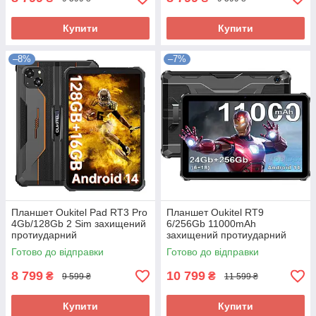
Купити
Купити
–8%
–7%
Планшет Oukitel Pad RT3 Pro
Планшет Oukitel RT9
4Gb/128Gb 2 Sim захищений
6/256Gb 11000mAh
протиударний
захищений протиударний
Pad 2sim
Готово до відправки
Готово до відправки
8 799
10 799
₴
₴
9 599 ₴
11 599 ₴
Купити
Купити