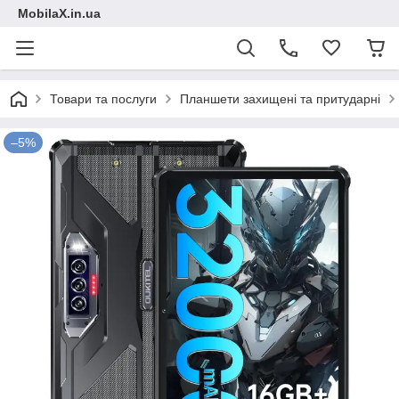
MobilaX.in.ua
Товари та послуги
Планшети захищені та притударні
–5%