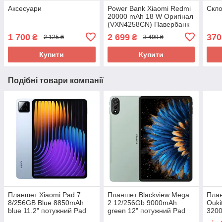
Аксесуари
Power Bank Xiaomi Redmi
Скло
20000 mAh 18 W Оригінал
(VXN4258CN) Павербанк
1 700
2 699
370
₴
₴
2 125 ₴
3 499 ₴
Купити
Купити
Подібні товари компанії
Планшет Xiaomi Pad 7
Планшет Blackview Mega
Пла
8/256GB Blue 8850mAh
2 12/256Gb 9000mAh
Ouki
blue 11.2" потужний Pad
green 12" потужний Pad
320
зах