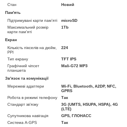
Стан
Новий
Пам'ять
Підтримувані карти пам'яті
microSD
Максимальний розмір
1Tb
карти пам'яті
Екран
Кількість пікселів на дюйм,
224
PPI
Тип екрану
TFT IPS
Графічний чіпсет
Mali-G72 MP3
планшета
Зв'язок та комунікації
Мережеві адаптери
Wi-Fi, Bluetooth, A2DP, NFC,
GPRS
Робота в режимі телефону
Так
Стандарт зв'язку
3G (UMTS, HSUPA, HSPA), 4G
(LTE)
Супутникова навігація
GPS, ГЛОНАСС
Система A-GPS
Так