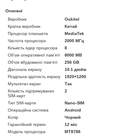
Основні
Виробник
Oukitel
Країна виробник
Китай
Процесор планшета
MediaTek
Частота процесора
2000 МГц
Кількість ядер процесора
8
Об'єм оперативної пам'яті
8000 MB
Об'єм вбудованої пам'яті
256 GB
Діагональ екрану
10.1 дюйм
Роздільна здатність екрану
1920×1200
Мультитач екран
Так
Кількість підтримуваних
2
SIM-карт
Тип SIM-карти
Nano-SIM
Операційна система
Android
Колір
Чорний
Гарантійний термін
12 міс
Модель процесора
MT8788