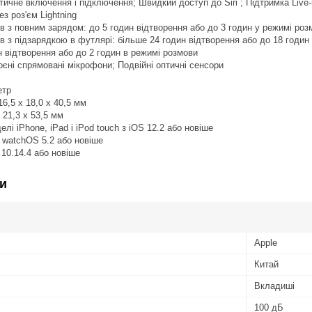
тичне включення і підключення; Швидкий доступ до Siri ; Підтримка Liv
з роз'єм Lightning
в з повним зарядом: до 5 годин відтворення або до 3 годин у режимі роз
в з підзарядкою в футлярі: більше 24 годин відтворення або до 18 годин
н відтворення або до 2 годин в режимі розмови
оєні спрямовані мікрофони; Подвійні оптичні сенсори
етр
6,5 x 18,0 x 40,5 мм
 21,3 x 53,5 мм
лі iPhone, iPad і iPod touch з iOS 12.2 або новіше
 watchOS 5.2 або новіше
10.14.4 або новіше
и
Apple
Китай
Вкладиші
100 дБ