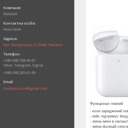
MobilaX
Анастасія
вул. Білоруська, 21, Київ, Україна
+380 (68) 768-40-67
Viber, Telegram, Signal
+380 (99) 283-61-99
mobilax.in.ua@gmail.com
Функціонал повний:
- коли заряджений по
- кейс підтримує без
- зміна імені в налаш
- зміна функцій сенс