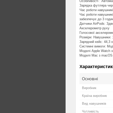
Особливості : Автома
Зарядка футляра чере
Час роботи навушникі
Час роботи навушникі
забезпечує до 3 годи
Датчики AirPods: Здв
Акселерометр руху
Голосової акселером
Розміри: Навушники: 1
Зарядний кейс: 44,3 x
Системні вимоги: Моде
Моделі Apple Watch з
Моделі Mac з macOS 
Характеристик
Основні
Виробник
Країна виробник
Вид навушників
Чутливість