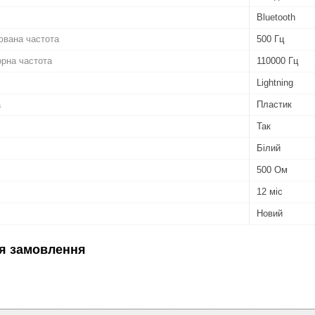
Bluetooth
ювана частота
500 Гц
рна частота
110000 Гц
Lightning
а
Пластик
Так
Білий
500 Ом
12 міс
Новий
я замовлення