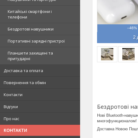
Китайські смартфони і
телефони
–46%
Бездротові навушники
2 
Портативні зарядні пристрої
Планшети захищені та
притударні
Доставка та оплата
Повернення та обмін
Контакти
Бездротові на
Відгуки
Нові Bluetooth-навуш
Про нас
многофункционалом!
Доставка Новою Пошто
КОНТАКТИ