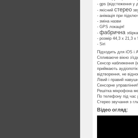
- gps (відстеження у
стерео
- якісний
зв
- анімація при підклю
- зміна назви
- GPS локація!
фабрична
-
збірка
- розмір 44,3 x 21,3 x
- Siri
Підходить для iOS і An
Спливаюче вікно з'єдн
Сенсор наближення (м
приймають аудіопотік
відтворення, не відн
Лівий і правий навушн
Сенсорне управління!
Решітка мікрофона ме
По телефону під час р
Стерео звучання з гл
Відео огляд: