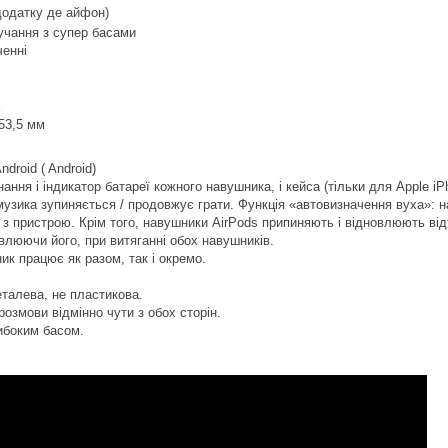
 додатку де айфон)
учання з супер басами
ченні
 53,5 мм
droid ( Android)
ання і індикатор батареї кожного навушника, і кейса (тільки для Apple iP
узика зупиняється / продовжує грати. Функція «автовизначення вуха»: н
 з пристрою. Крім того, навушники AirPods припиняють і відновлюють від
овлюючи його, при витяганні обох навушників.
ик працює як разом, так і окремо.
талева, не пластикова.
озмови відмінно чути з обох сторін.
ибоким басом.