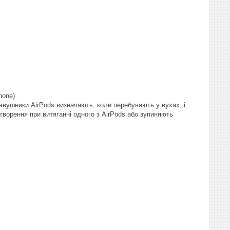
hone)
авушники AirPods визначають, коли перебувають у вухах, і
творення при витяганні одного з AirPods або зупиняють