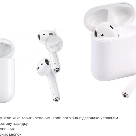
вністю кейс горить зеленим, коли потрібна підзарядка червоним
дротову зарядку
туваннях
орних кнопок