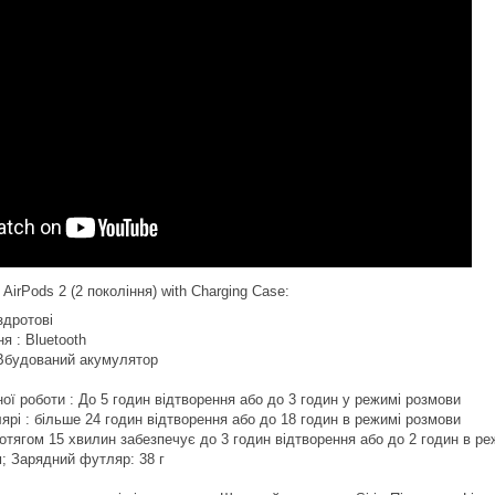
AirPods 2 (2 покоління) with Charging Case:
здротові
я : Bluetooth
Вбудований акумулятор
ої роботи : До 5 годин відтворення або до 3 годин у режимі розмови
ярі : більше 24 годин відтворення або до 18 годин в режимі розмови
отягом 15 хвилин забезпечує до 3 годин відтворення або до 2 годин в р
м; Зарядний футляр: 38 г