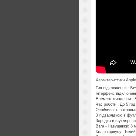
Характеристики Apple 
Тип підключення : Бе
Інтерфейс підключенн
Елемент живлення : 
Час роботи : До 5 год
Особливості автономн
З підзарядкою в футл
Зарядка в футлярі пр
Вага - Навушники: 8 
Колір корпусу : Білий