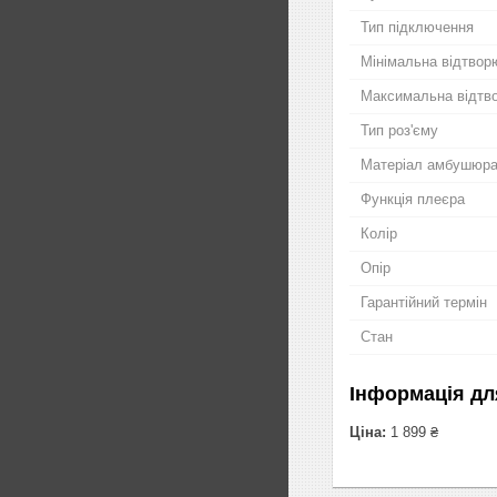
Тип підключення
Мінімальна відтвор
Максимальна відтво
Тип роз'єму
Матеріал амбушюр
Функція плеєра
Колір
Опір
Гарантійний термін
Стан
Інформація дл
Ціна:
1 899 ₴